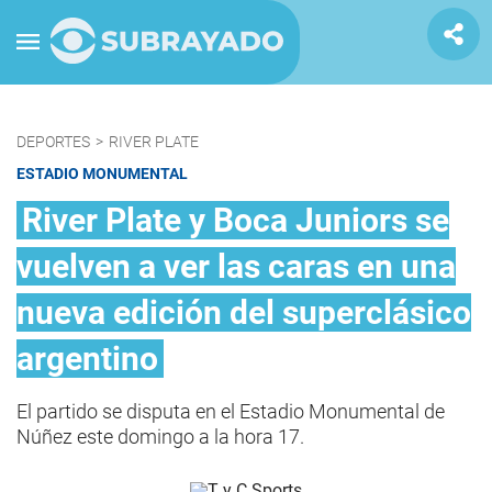
DEPORTES
>
RIVER PLATE
ESTADIO MONUMENTAL
River Plate y Boca Juniors se
vuelven a ver las caras en una
nueva edición del superclásico
argentino
El partido se disputa en el Estadio Monumental de
Núñez este domingo a la hora 17.