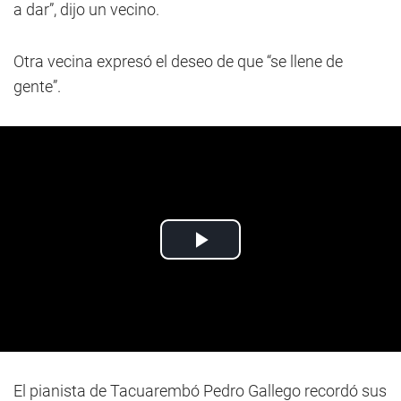
a dar”, dijo un vecino.
Otra vecina expresó el deseo de que “se llene de
gente”.
El pianista de Tacuarembó Pedro Gallego recordó sus