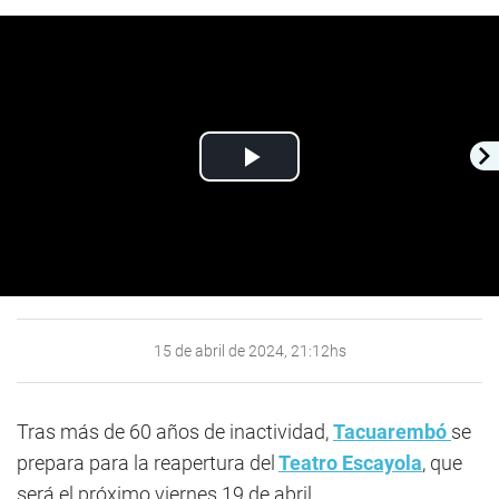
Play
Video
15 de abril de 2024, 21:12hs
Tras más de 60 años de inactividad,
Tacuarembó
se
prepara para la reapertura del
Teatro Escayola
, que
será el próximo viernes 19 de abril.