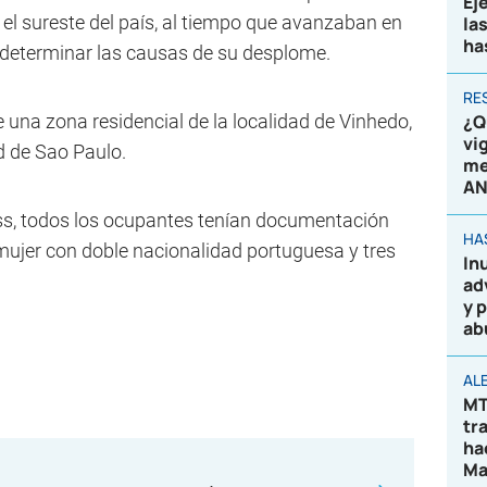
Ej
el sureste del país, al tiempo que avanzaban en
la
ha
a determinar las causas de su desplome.
RE
re una zona residencial de la localidad de Vinhedo,
¿Q
vi
d de Sao Paulo.
me
AN
ss, todos los ocupantes tenían documentación
HA
mujer con doble nacionalidad portuguesa y tres
In
ad
y 
ab
AL
MT
tr
ha
Ma