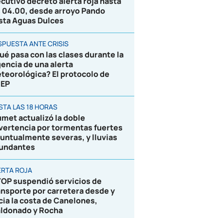
ecutivo decretó alerta roja hasta
s 04.00, desde arroyo Pando
sta Aguas Dulces
SPUESTA ANTE CRISIS
ué pasa con las clases durante la
gencia de una alerta
teorológica? El protocolo de
EP
STA LAS 18 HORAS
umet actualizó la doble
vertencia por tormentas fuertes
puntualmente severas, y lluvias
undantes
ERTA ROJA
OP suspendió servicios de
ansporte por carretera desde y
cia la costa de Canelones,
ldonado y Rocha