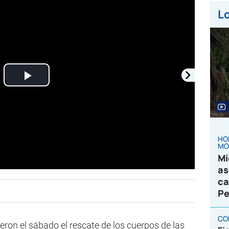
Lo
Play
Video
HO
MO
Mi
as
ca
Pe
CO
ron el sábado el rescate de los cuerpos de las