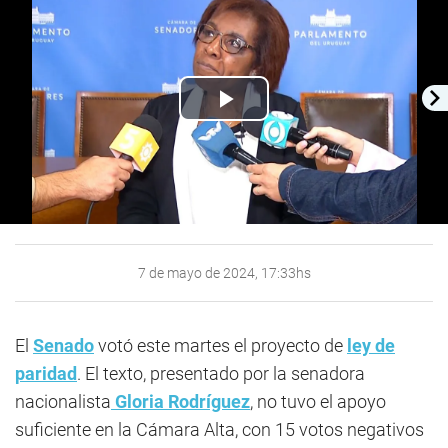
Play
Video
7 de mayo de 2024, 17:33hs
El
Senado
votó este martes el proyecto de
ley de
paridad
. El texto, presentado por la senadora
nacionalista
Gloria Rodríguez
, no tuvo el apoyo
suficiente en la Cámara Alta, con 15 votos negativos