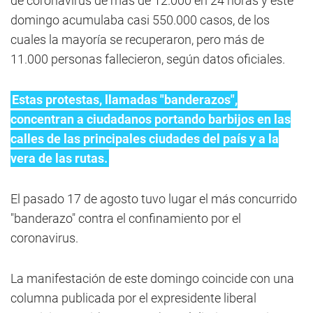
de coronavirus de más de 12.000 en 24 horas y este
domingo acumulaba casi 550.000 casos, de los
cuales la mayoría se recuperaron, pero más de
11.000 personas fallecieron, según datos oficiales.
Estas protestas, llamadas "banderazos",
concentran a ciudadanos portando barbijos en las
calles de las principales ciudades del país y a la
vera de las rutas.
El pasado 17 de agosto tuvo lugar el más concurrido
"banderazo" contra el confinamiento por el
coronavirus.
La manifestación de este domingo coincide con una
columna publicada por el expresidente liberal