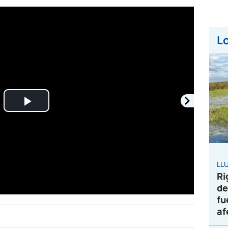
Lo
Play
Video
LL
Ri
de
fu
af