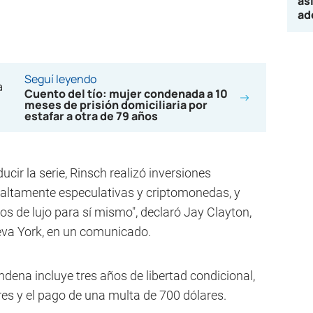
as
ad
Seguí leyendo
Cuento del tío: mujer condenada a 10
meses de prisión domiciliaria por
estafar a otra de 79 años
ucir la serie, Rinsch realizó inversiones
 altamente especulativas y criptomonedas, y
os de lujo para sí mismo", declaró Jay Clayton,
Nueva York, en un comunicado.
ndena incluye tres años de libertad condicional,
res y el pago de una multa de 700 dólares.