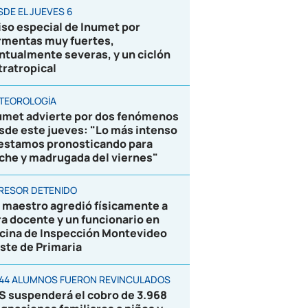
SDE EL JUEVES 6
iso especial de Inumet por
rmentas muy fuertes,
ntualmente severas, y un ciclón
tratropical
TEOROLOGÍA
umet advierte por dos fenómenos
sde este jueves: "Lo más intenso
 estamos pronosticando para
che y madrugada del viernes"
RESOR DETENIDO
 maestro agredió físicamente a
ra docente y un funcionario en
icina de Inspección Montevideo
ste de Primaria
844 ALUMNOS FUERON REVINCULADOS
S suspenderá el cobro de 3.968