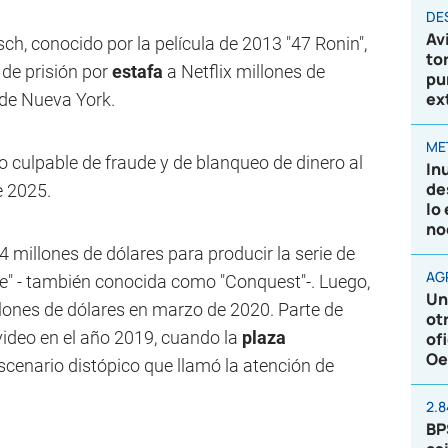
DE
Av
ch, conocido por la película de 2013 "47 Ronin",
to
de prisión por
estafa
a Netflix millones de
pu
ex
 de Nueva York.
ME
do culpable de fraude y de blanqueo de dinero al
In
de
e 2025.
lo
no
4 millones de dólares para producir la serie de
AG
se" - también conocida como "Conquest"-. Luego,
Un
llones de dólares en marzo de 2020. Parte de
ot
ideo en el año 2019, cuando la
plaza
of
Oe
scenario distópico que llamó la atención de
2.
BP