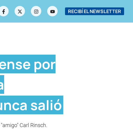
RECIBÍ EL NEWSLETTER
dense por
a
nca salió
u "amigo" Carl Rinsch.