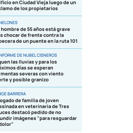
ificio en Ciudad Vieja luego de un
clamo de los propietarios
NELONES
 hombre de 55 años está grave
as chocar de frente contra la
becera de un puente en la ruta 101
 INFORME DE NUBEL CISNEROS
uen las lluvias y para los
óximos días se esperan
rmentas severas con viento
erte y posible granizo
RGE BARRERA
ogado de familia de joven
esinada en veterinaria de Tres
uces destacó pedido de no
fundir imágenes "para resguardar
 dolor"