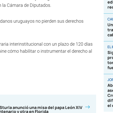
ed
n la Cámara de Diputados.
re
CA
dadanos uruguayos no pierden sus derechos
Un
tr
ca
ria interinstitucional con un plazo de 120 días
EL
ine cómo habilitar o instrumentar el derecho al
Sig
pr
to
fu
JO
Ab
as
Cr
di
el
Sturla anunció una misa del papa León XIV
ntenario y otra en Florida