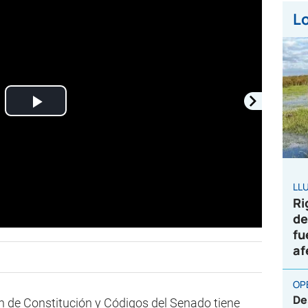
Lo
Play
Video
LL
Ri
de
fu
af
OP
De
ón de Constitución y Códigos del Senado tiene