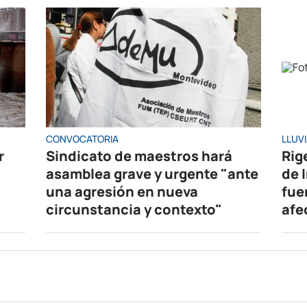
CONVOCATORIA
LLUV
r
Sindicato de maestros hará
Rig
asamblea grave y urgente "ante
de 
una agresión en nueva
fue
circunstancia y contexto"
afe