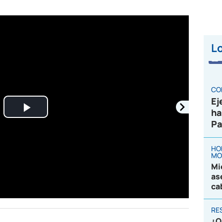
Lo
CO
Ej
ha
Play
Pa
Video
HO
MO
Mi
as
ca
RE
¿Q