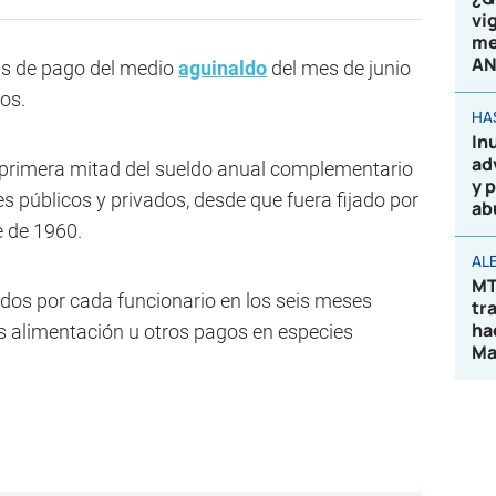
vi
me
AN
as de pago del medio
aguinaldo
del mes de junio
os.
HA
In
ad
 primera mitad del sueldo anual complementario
y 
s públicos y privados, desde que fuera fijado por
ab
e de 1960.
AL
MT
idos por cada funcionario en los seis meses
tr
ha
ts alimentación u otros pagos en especies
Ma