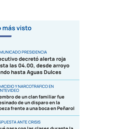
 más visto
VIDEO
MUNICADO PRESIDENCIA
ecutivo decretó alerta roja
sta las 04.00, desde arroyo
ndo hasta Aguas Dulces
MICIDIO Y NARCOTRÁFICO EN
NTEVIDEO
embro de un clan familiar fue
esinado de un disparo en la
beza frente a una boca en Peñarol
SPUESTA ANTE CRISIS
ué pasa con las clases durante la