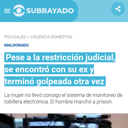
POLICIALES
>
VIOLENCIA DOMÉSTICA
MALDONADO
Pese a la restricción judicial,
se encontró con su ex y
terminó golpeada otra vez
La mujer no llevó consigo el sistema de monitoreo de
tobillera electrónica. El hombre marchó a prisión.