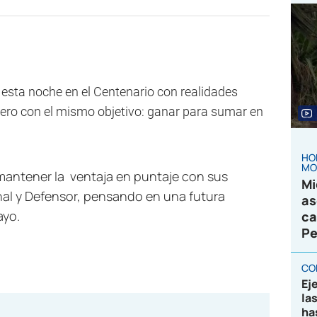
esta noche en el Centenario con realidades
 pero con el mismo objetivo: ganar para sumar en
HO
MO
s mantener la ventaja en puntaje con sus
Mi
nal y Defensor, pensando en una futura
as
ayo.
ca
Pe
CO
Ej
la
ha