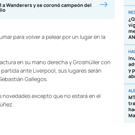
-1 a Wanderers y se coronó campeón del
dio
RE
¿Q
vi
me
umar para volver a pelear por un lugar en la
AN
HA
In
fractura en su mano derecha y Grosmüller con
ad
 partida ante Liverpool, sus lugares serán
y 
ab
Sebastián Gallegos.
AL
s novedades excepto que no estará en el
MT
tr
Núñez.
ha
Ma