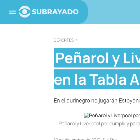
DEPORTES
>
Peñarol y Li
en la Tabla 
En el aurinegro no jugarán Estoyano
Peñarol y Liverpool por cumplir y par
10 de diciembre de 2012, 11:45hs