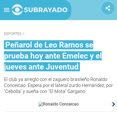
DEPORTES
>
Peñarol de Leo Ramos se
prueba hoy ante Emelec y el
jueves ante Juventud
El club ya arregló con el zaguero brasileño Ronaldo
Conceicao. Espera por el lateral zurdo Hernández, por
"Cebolla" y sueña con "El Mota" Gargano.