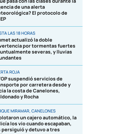
ué pasa con las clases durante la
gencia de una alerta
teorológica? El protocolo de
EP
STA LAS 18 HORAS
umet actualizó la doble
vertencia por tormentas fuertes
puntualmente severas, y lluvias
undantes
ERTA ROJA
OP suspendió servicios de
ansporte por carretera desde y
cia la costa de Canelones,
ldonado y Rocha
RQUE MIRAMAR, CANELONES
plotaron un cajero automático, la
licía los vio cuando escapaban,
s persiguió y detuvo a tres