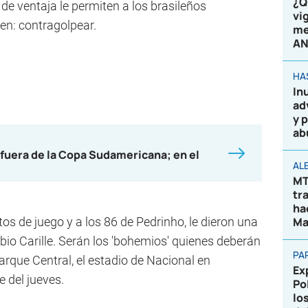
¿Q
de ventaja le permiten a los brasileños
vi
en: contragolpear.
me
AN
HA
In
ad
y 
ab
afuera de la Copa Sudamericana; en el
AL
MT
tr
ha
os de juego y a los 86 de Pedrinho, le dieron una
Ma
bio Carille. Serán los 'bohemios' quienes deberán
PA
arque Central, el estadio de Nacional en
Ex
 del jueves.
Po
lo