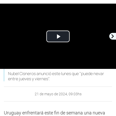
Play
Video
Nubel Cisneros anunció este lunes que "puede nevar
entre jueves y viernes".
21 de mayo de 2024, 09:03hs
Uruguay enfrentará este fin de semana una nueva