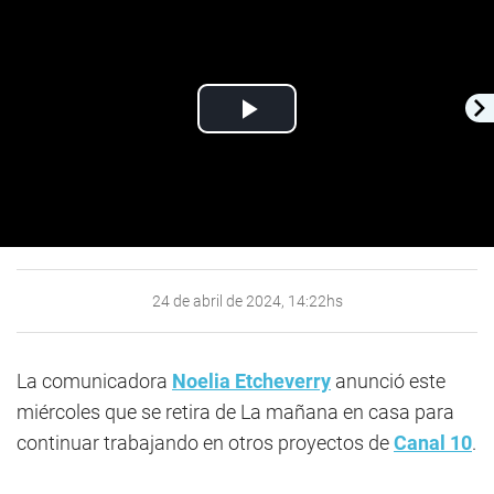
Play
Video
24 de abril de 2024, 14:22hs
La comunicadora
Noelia Etcheverry
anunció este
miércoles que se retira de La mañana en casa para
continuar trabajando en otros proyectos de
Canal 10
.