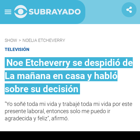
SHOW
>
NOELIA ETCHEVERRY
TELEVISIÓN
Noe Etcheverry se despidió de
La mañana en casa y habló
sobre su decisión
"Yo soñé toda mi vida y trabajé toda mi vida por este
presente laboral, entonces solo me puedo ir
agradecida y feliz", afirmó.