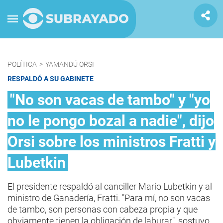
POLÍTICA
>
YAMANDÚ ORSI
RESPALDÓ A SU GABINETE
"No son vacas de tambo" y "yo
no le pongo bozal a nadie", dijo
Orsi sobre los ministros Fratti y
Lubetkin
El presidente respaldó al canciller Mario Lubetkin y al
ministro de Ganadería, Fratti. "Para mí, no son vacas
de tambo, son personas con cabeza propia y que
obviamente tienen la obligación de laburar", sostuvo.