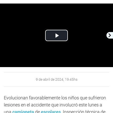
Play
Video
9 de abril de 2024, 19:45hs
Evolucionan favorablemente los niños que sufrieron
lesiones en el accidente que involucró este lunes a
una
camioneta
de
escolares
. Inspección técnica de