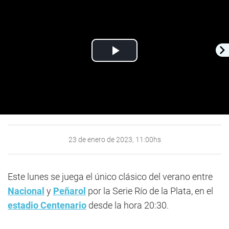
Play
Video
23 de enero de 2023, 11:00hs
Este lunes se juega el único clásico del verano entre
Nacional
y
Peñarol
por la Serie Río de la Plata, en el
estadio Centenario
desde la hora 20:30.