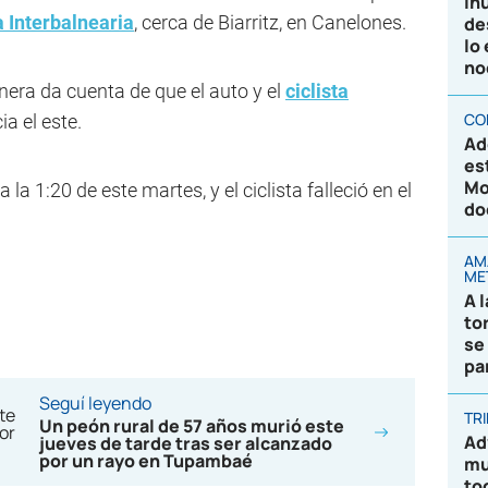
In
a Interbalnearia
, cerca de Biarritz, en Canelones.
de
lo
no
nera da cuenta de que el auto y el
ciclista
CO
a el este.
Ad
es
Mo
a la 1:20 de este martes, y el ciclista falleció en el
do
AM
ME
A 
to
se
pa
Seguí leyendo
TR
Un peón rural de 57 años murió este
Ad
jueves de tarde tras ser alcanzado
por un rayo en Tupambaé
mu
to