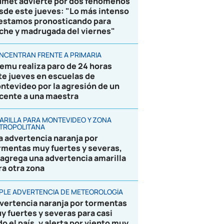
umet advierte por dos fenómenos
sde este jueves: "Lo más intenso
 estamos pronosticando para
che y madrugada del viernes"
NCENTRAN FRENTE A PRIMARIA
emu realiza paro de 24 horas
te jueves en escuelas de
ntevideo por la agresión de un
cente a una maestra
ARILLA PARA MONTEVIDEO Y ZONA
TROPOLITANA
la advertencia naranja por
rmentas muy fuertes y severas,
 agrega una advertencia amarilla
ra otra zona
IPLE ADVERTENCIA DE METEOROLOGÍA
vertencia naranja por tormentas
y fuertes y severas para casi
do el país, y alerta por viento muy