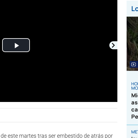
Lo
Play
Video
HO
MO
Mi
as
ca
Pe
ME
e este martes tras ser embestido de atrás por