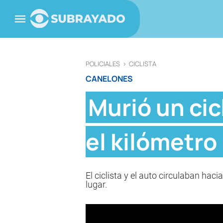
POLICIALES
>
CICLISTA
CANELONES
Murió un cic
el kilómetro
El ciclista y el auto circulaban hac
lugar.