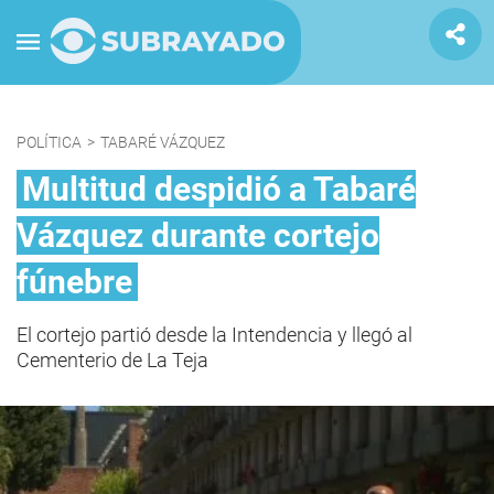
POLÍTICA
>
TABARÉ VÁZQUEZ
Multitud despidió a Tabaré
Vázquez durante cortejo
fúnebre
El cortejo partió desde la Intendencia y llegó al
Cementerio de La Teja