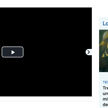
Lo
Play
Video
TI
Tr
ur
mi
de