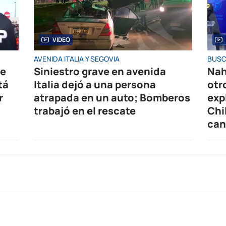
VIDEO
AVENIDA ITALIA Y SEGOVIA
BUSC
de
Siniestro grave en avenida
Nah
tá
Italia dejó a una persona
otr
r
atrapada en un auto; Bomberos
exp
trabajó en el rescate
Chi
can