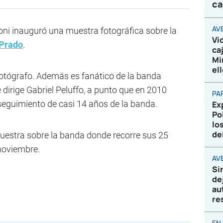
ca
AV
zoni inauguró una muestra fotográfica sobre la
Vi
Prado
.
ca
Mi
el
 fotógrafo. Además es fanático de la banda
e dirige Gabriel Peluffo, a punto que en 2010
PA
 seguimiento de casi 14 años de la banda.
Ex
Po
lo
de
estra sobre la banda donde recorre sus 25
 noviembre.
AVE
Si
de
au
re
EN