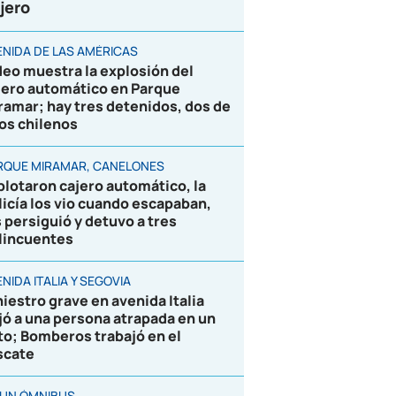
jero
ENIDA DE LAS AMÉRICAS
deo muestra la explosión del
jero automático en Parque
ramar; hay tres detenidos, dos de
los chilenos
RQUE MIRAMAR, CANELONES
plotaron cajero automático, la
licía los vio cuando escapaban,
s persiguió y detuvo a tres
lincuentes
NIDA ITALIA Y SEGOVIA
niestro grave en avenida Italia
jó a una persona atrapada en un
to; Bomberos trabajó en el
scate
 UN ÓMNIBUS