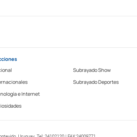
cciones
ional
Subrayado Show
ernacionales
Subrayado Deportes
nología e Internet
iosidades
ontevido, Uruguay. Tel: 24102120 | FAX:24009771