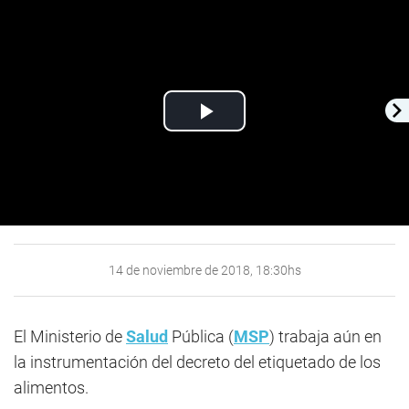
Play
Video
14 de noviembre de 2018, 18:30hs
El Ministerio de
Salud
Pública (
MSP
) trabaja aún en
la instrumentación del decreto del etiquetado de los
alimentos.