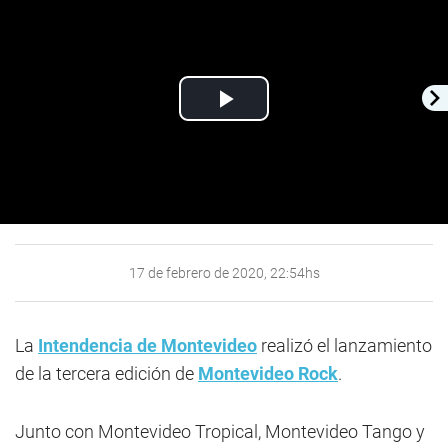
Play
Video
17 de febrero de 2020, 22:54hs
La
Intendencia de Montevideo
realizó el lanzamiento
de la tercera edición de
Montevideo Rock
.
Junto con Montevideo Tropical, Montevideo Tango y