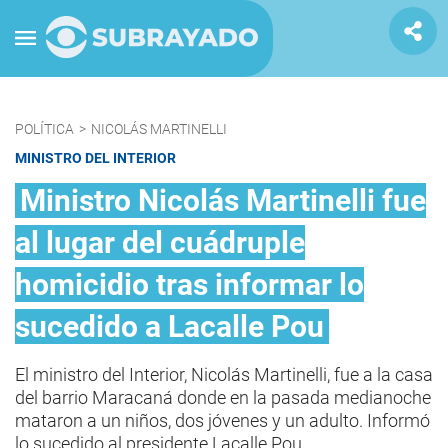
POLÍTICA
>
NICOLÁS MARTINELLI
MINISTRO DEL INTERIOR
Ministro Nicolás Martinelli fue
al lugar del cuádruple
homicidio tras informar lo
sucedido a Lacalle Pou
El ministro del Interior, Nicolás Martinelli, fue a la casa
del barrio Maracaná donde en la pasada medianoche
mataron a un niños, dos jóvenes y un adulto. Informó
lo sucedido al presidente Lacalle Pou.