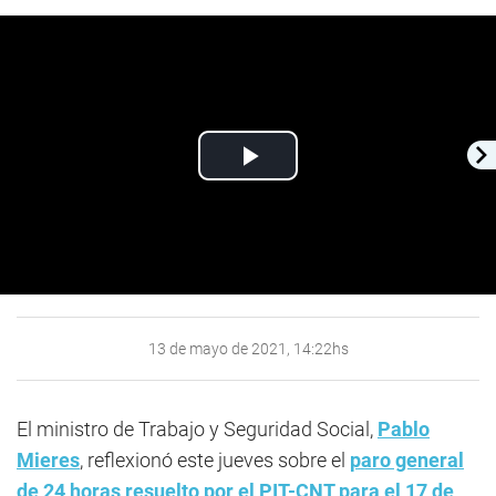
Play
Video
13 de mayo de 2021, 14:22hs
El ministro de Trabajo y Seguridad Social,
Pablo
Mieres
, reflexionó este jueves sobre el
paro general
de 24 horas resuelto por el PIT-CNT para el 17 de