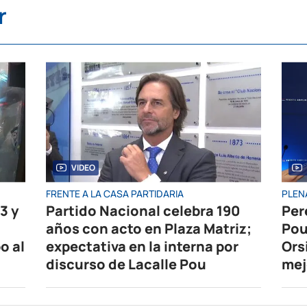
r
VIDEO
FRENTE A LA CASA PARTIDARIA
PLEN
3 y
Partido Nacional celebra 190
Per
años con acto en Plaza Matriz;
Pou
o al
expectativa en la interna por
Ors
discurso de Lacalle Pou
mej