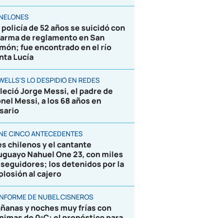
NELONES
 policía de 52 años se suicidó con
 arma de reglamento en San
món; fue encontrado en el río
nta Lucía
WELLS'S LO DESPIDIÓ EN REDES
lleció Jorge Messi, el padre de
onel Messi, a los 68 años en
sario
ENE CINCO ANTECEDENTES
es chilenos y el cantante
uguayo Nahuel One 23, con miles
 seguidores; los detenidos por la
plosión al cajero
 INFORME DE NUBEL CISNEROS
ñanas y noches muy frías con
nimas de 0ºC; el pronóstico para