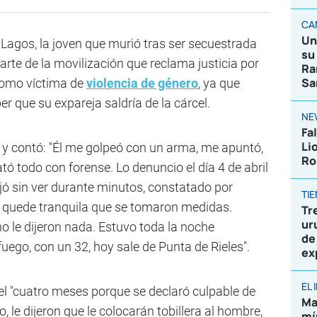
CA
Un
 Lagos, la joven que murió tras ser secuestrada
su
parte de la movilización que reclama justicia por
Ra
Sa
 como víctima de
violencia de género
, ya que
r que su expareja saldría de la cárcel.
NE
Fa
Li
do y contó: "Él me golpeó con un arma, me apuntó,
Ro
ó todo con forense. Lo denuncio el día 4 de abril
jó sin ver durante minutos, constatado por
TI
e quede tranquila que se tomaron medidas.
Tr
ur
no le dijeron nada. Estuvo toda la noche
de
ego, con un 32, hoy sale de Punta de Rieles".
ex
EL
el "cuatro meses porque se declaró culpable de
Ma
 le dijeron que le colocarán tobillera al hombre,
mí