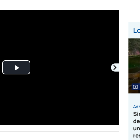
Lo
Play
Video
AVE
Si
de
un
re