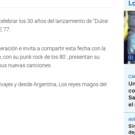
Lo
 celebrar los 30 años del lanzamiento de "Dulce
E 77.
ración e invita a compartir esta fecha con la
, con su punk rock de los 80´, presentan su
 sus nuevas canciones.
CA
Un
ajes y desde Argentina, Los reyes magos del
co
Sa
el
AVE
Si
de