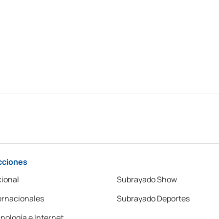
cciones
ional
Subrayado Show
ernacionales
Subrayado Deportes
nología e Internet