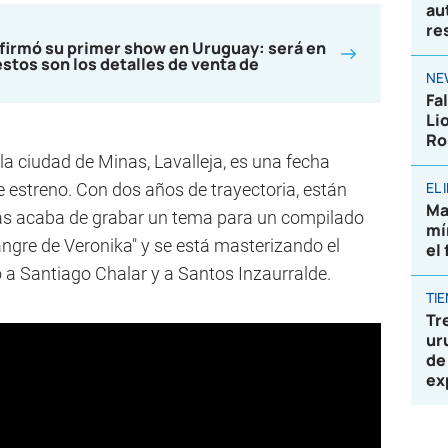
au
re
nfirmó su primer show en Uruguay: será en
estos son los detalles de venta de
NE
Fa
Li
Ro
la ciudad de Minas, Lavalleja, es una fecha
EL
 estreno. Con dos años de trayectoria, están
Ma
s acaba de grabar un tema para un compilado
mí
ngre de Veronika" y se está masterizando el
el
to a Santiago Chalar y a Santos Inzaurralde.
TI
Tr
ur
de
ex