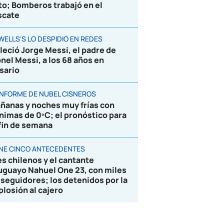
to; Bomberos trabajó en el
scate
WELLS'S LO DESPIDIÓ EN REDES
lleció Jorge Messi, el padre de
onel Messi, a los 68 años en
sario
 INFORME DE NUBEL CISNEROS
ñanas y noches muy frías con
nimas de 0ºC; el pronóstico para
 fin de semana
ENE CINCO ANTECEDENTES
es chilenos y el cantante
uguayo Nahuel One 23, con miles
 seguidores; los detenidos por la
plosión al cajero