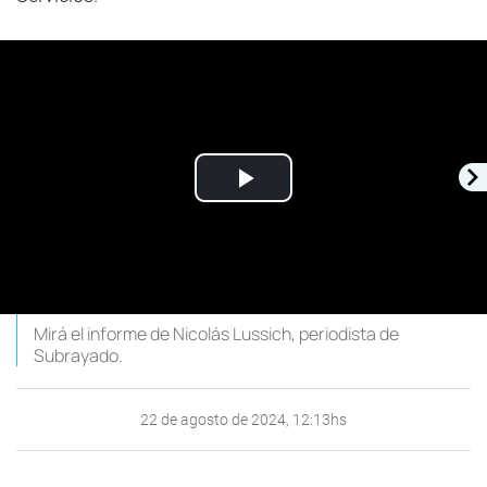
Play
Video
Mirá el informe de Nicolás Lussich, periodista de
Subrayado.
22 de agosto de 2024, 12:13hs