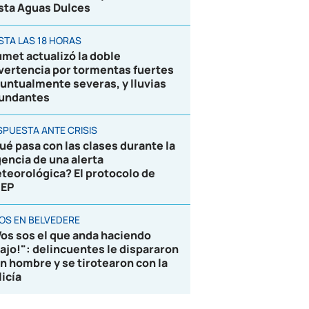
sta Aguas Dulces
STA LAS 18 HORAS
umet actualizó la doble
vertencia por tormentas fuertes
puntualmente severas, y lluvias
undantes
SPUESTA ANTE CRISIS
ué pasa con las clases durante la
gencia de una alerta
teorológica? El protocolo de
EP
ROS EN BELVEDERE
Vos sos el que anda haciendo
lajo!": delincuentes le dispararon
un hombre y se tirotearon con la
licía