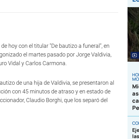
 de hoy con el titular "De bautizo a funeral", en
agonizado el martes pasado por Jorge Valdivia,
uro Vidal y Carlos Carmona.
HO
MO
autizo de una hija de Valdivia, se presentaron al
Mi
ección con 45 minutos de atraso y en estado de
as
ccionador, Claudio Borghi, que los separó del
ca
Pe
CO
Ej
la