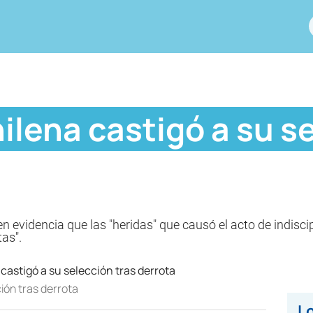
ilena castigó a su s
n evidencia que las "heridas" que causó el acto de indiscip
as".
ión tras derrota
Lo