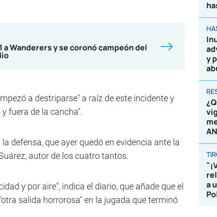
ha
HA
In
-1 a Wanderers y se coronó campeón del
ad
dio
y 
ab
RE
mpezó a destriparse" a raíz de este incidente y
¿Q
 y fuera de la cancha".
vi
me
AN
 la defensa, que ayer quedó en evidencia ante la
TI
Suárez, autor de los cuatro tantos.
"¡
re
a 
cidad y por aire", indica el diario, que añade que el
Po
otra salida horrorosa" en la jugada que terminó