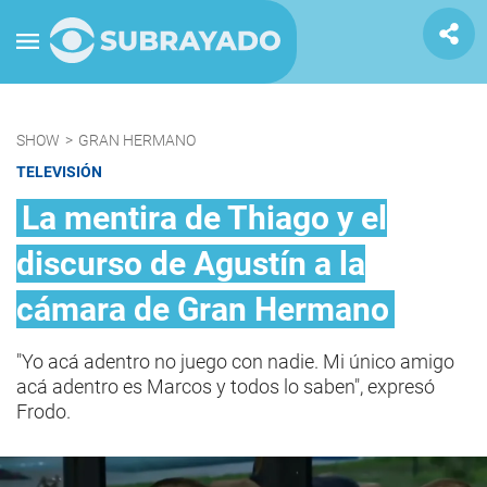
SHOW
>
GRAN HERMANO
TELEVISIÓN
La mentira de Thiago y el
discurso de Agustín a la
cámara de Gran Hermano
"Yo acá adentro no juego con nadie. Mi único amigo
acá adentro es Marcos y todos lo saben", expresó
Frodo.