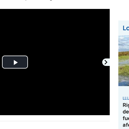
Lo
Play
Video
LL
Ri
de
fu
af