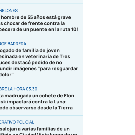
NELONES
 hombre de 55 años está grave
as chocar de frente contra la
becera de un puente en la ruta 101
RGE BARRERA
ogado de familia de joven
esinada en veterinaria de Tres
uces destacó pedido de no
fundir imágenes "para resguardar
 dolor"
BRE LA HORA 03.30
ta madrugada un cohete de Elon
sk impactará contra la Luna;
ede observarse desde la Tierra
ERATIVO POLICIAL
salojan a varias familias de un
ificio en Ciudad Vieja luego de un