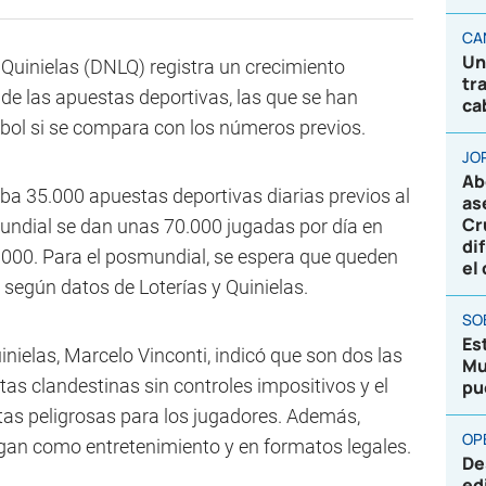
CA
Un
 Quinielas (DNLQ) registra un crecimiento
tr
de las apuestas deportivas, las que se han
ca
tbol si se compara con los números previos.
JO
Ab
a 35.000 apuestas deportivas diarias previos al
as
Cr
undial se dan unas 70.000 jugadas por día en
di
.000. Para el posmundial, se espera que queden
el
 según datos de Loterías y Quinielas.
SO
Es
uinielas, Marcelo Vinconti, indicó que son dos las
Mu
as clandestinas sin controles impositivos y el
pu
ctas peligrosas para los jugadores. Además,
OP
an como entretenimiento y en formatos legales.
De
ed