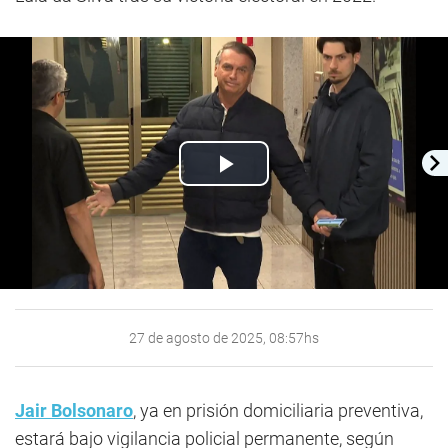
Play
Video
27 de agosto de 2025, 08:57hs
Jair Bolsonaro
, ya en prisión domiciliaria preventiva,
estará bajo vigilancia policial permanente, según