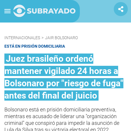
INTERNACIONALES
>
JAIR BOLSONARO
ESTÁ EN PRISIÓN DOMICILIARIA
Juez brasileño ordenó
mantener vigilado 24 horas a
Bolsonaro por "riesgo de fuga"
antes del final del juicio
Bolsonaro está en prisión domiciliaria preventiva,
mientras es acusado de liderar una "organización
criminal" que conspiró para impedir la asunción de
Lula da Silva tras su victoria electoral en 2022.