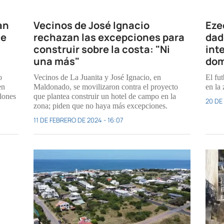
an
Vecinos de José Ignacio
Eze
de
rechazan las excepciones para
dad
construir sobre la costa: "Ni
int
una más"
dom
o
Vecinos de La Juanita y José Ignacio, en
El fut
en
Maldonado, se movilizaron contra el proyecto
en la
lones
que plantea construir un hotel de campo en la
20 DE
zona; piden que no haya más excepciones.
11 DE FEBRERO DE 2024 - 16:07