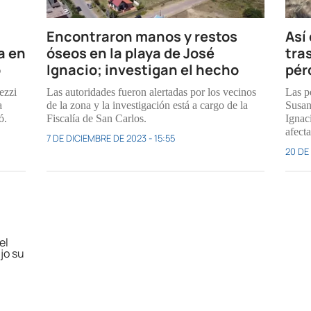
Encontraron manos y restos
Así
a en
óseos en la playa de José
tra
o
Ignacio; investigan el hecho
pér
ezzi
Las autoridades fueron alertadas por los vecinos
Las p
a
de la zona y la investigación está a cargo de la
Susan
ó.
Fiscalía de San Carlos.
Ignac
afecta
7 DE DICIEMBRE DE 2023 - 15:55
20 DE 