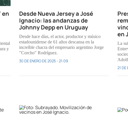
" en
Desde Nueva Jersey a José
Pre
Ignacio: las andanzas de
rem
Johnny Depp en Uruguay
vin
en 
Desde hace días, el actor, productor y músico
estadounidense de 61 años descansa en la
iental
La sub
increíble chacra del empresario argentino Jorge
ura y
Entre
"Corcho" Rodríguez.
socie
Adolf
30 DE ENERO DE 2025 - 21:09
21 DE 