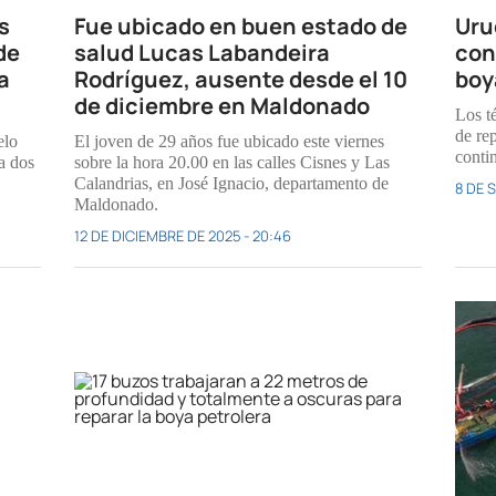
s
Fue ubicado en buen estado de
Uru
de
salud Lucas Labandeira
con
a
Rodríguez, ausente desde el 10
boy
de diciembre en Maldonado
Los t
de re
elo
El joven de 29 años fue ubicado este viernes
contin
a dos
sobre la hora 20.00 en las calles Cisnes y Las
Calandrias, en José Ignacio, departamento de
8 DE 
Maldonado.
12 DE DICIEMBRE DE 2025 - 20:46