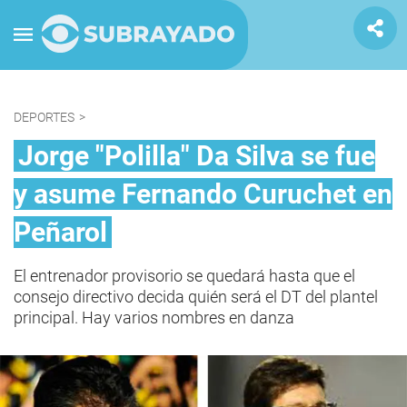
DEPORTES
>
Jorge "Polilla" Da Silva se fue
y asume Fernando Curuchet en
Peñarol
El entrenador provisorio se quedará hasta que el
consejo directivo decida quién será el DT del plantel
principal. Hay varios nombres en danza