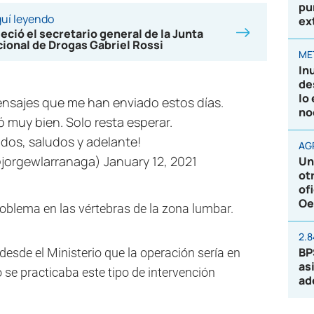
pu
uí leyendo
ex
leció el secretario general de la Junta
ional de Drogas Gabriel Rossi
ME
In
de
lo
ensajes que me han enviado estos días.
no
ó muy bien. Solo resta esperar.
odos, saludos y adelante!
AG
@jorgewlarranaga)
January 12, 2021
Un
ot
of
Oe
roblema en las vértebras de la zona lumbar.
2.
BP
desde el Ministerio que la operación sería en
as
se practicaba este tipo de intervención
ad