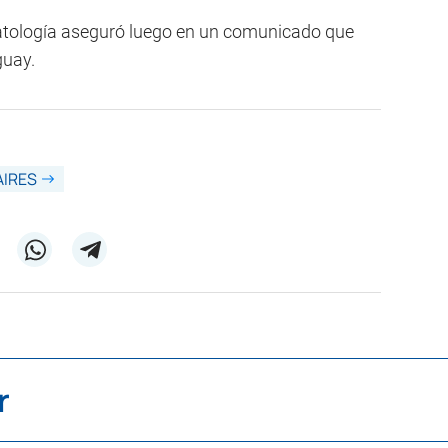
atología aseguró luego en un comunicado que
guay.
AIRES
r