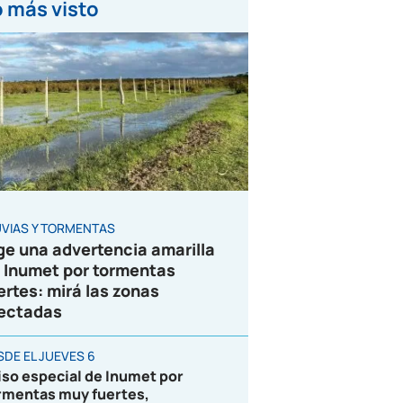
 más visto
UVIAS Y TORMENTAS
ge una advertencia amarilla
 Inumet por tormentas
ertes: mirá las zonas
ectadas
SDE EL JUEVES 6
iso especial de Inumet por
rmentas muy fuertes,