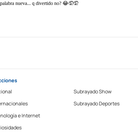
cciones
ional
Subrayado Show
ernacionales
Subrayado Deportes
nología e Internet
iosidades