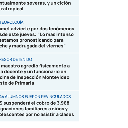
ntualmente severas, y un ciclón
tratropical
TEOROLOGÍA
umet advierte por dos fenómenos
sde este jueves: "Lo más intenso
 estamos pronosticando para
che y madrugada del viernes"
RESOR DETENIDO
 maestro agredió físicamente a
ra docente y un funcionario en
icina de Inspección Montevideo
ste de Primaria
844 ALUMNOS FUERON REVINCULADOS
S suspenderá el cobro de 3.968
ignaciones familiares a niños y
olescentes por no asistir a clases