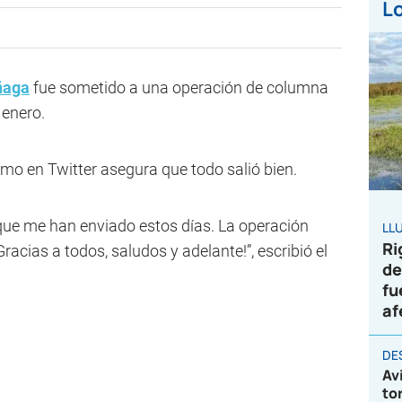
Lo
ñaga
fue sometido a una operación de columna
 enero.
mo en Twitter asegura que todo salió bien.
que me han enviado estos días. La operación
LL
Ri
racias a todos, saludos y adelante!”, escribió el
de
fu
af
DE
Av
to