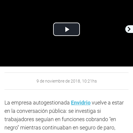
Play
Video
9 de noviembre de 2018, 10:21hs
La empresa autogestionada
Envidrio
vuelve a estar
en la conversación pública: se investiga si
trabajadores seguían en funciones cobrando "en
negro" mientras continuaban en seguro de paro,