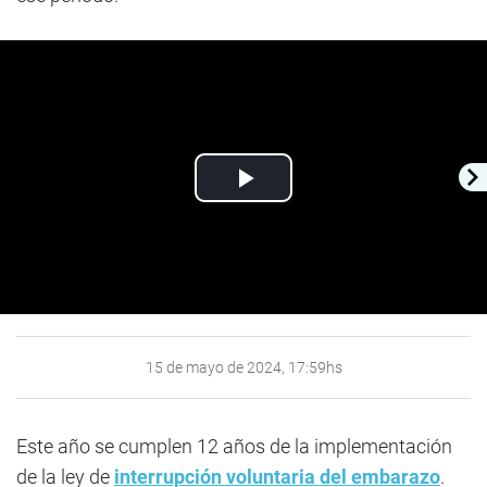
Play
Video
15 de mayo de 2024, 17:59hs
Este año se cumplen 12 años de la implementación
de la ley de
interrupción voluntaria del embarazo
.