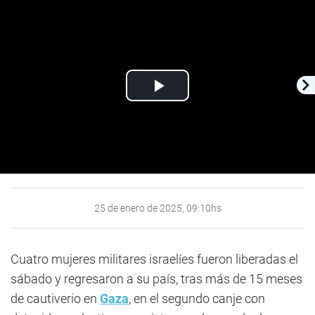
Play
Video
25 de enero de 2025, 09:10hs
Cuatro mujeres militares israelíes fueron liberadas el
sábado y regresaron a su país, tras más de 15 meses
de cautiverio en
Gaza
, en el segundo canje con