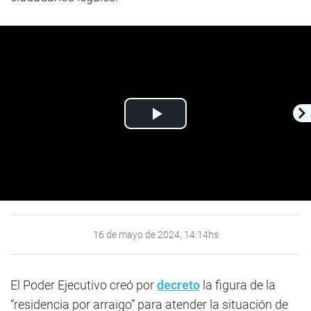
Play
Video
16 de mayo de 2024, 14:14hs
El Poder Ejecutivo creó por
decreto
la figura de la
“residencia por arraigo” para atender la situación de