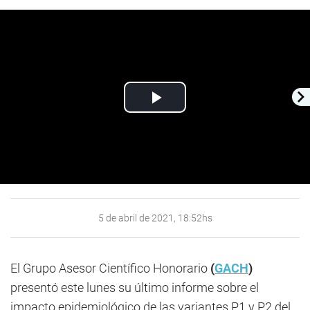
Play
Video
5 de abril de 2021, 18:52hs
El Grupo Asesor Científico Honorario
(
GACH
)
presentó este lunes su último informe sobre el
impacto epidemiológico de las variantes P1 y P2 del