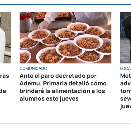
COMUNICADO
LOCA
oras
Ante el paro decretado por
Met
Ademu, Primaria detalló cómo
adv
 de
brindará la alimentación a los
tor
alumnos este jueves
sev
jue