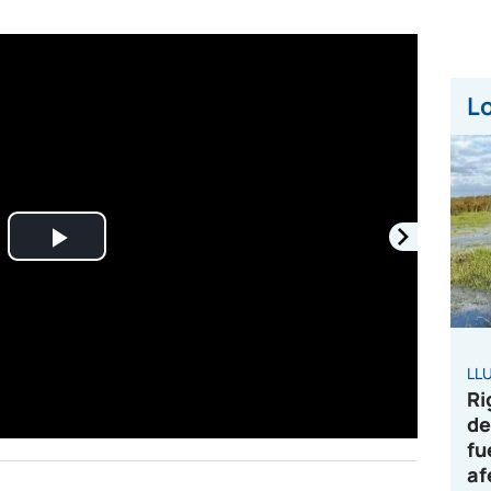
Lo
Play
Video
LL
Ri
de
fu
af