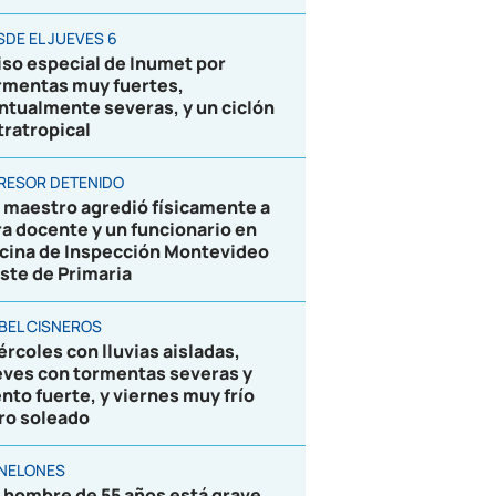
SDE EL JUEVES 6
iso especial de Inumet por
rmentas muy fuertes,
ntualmente severas, y un ciclón
tratropical
RESOR DETENIDO
 maestro agredió físicamente a
ra docente y un funcionario en
icina de Inspección Montevideo
ste de Primaria
BEL CISNEROS
ércoles con lluvias aisladas,
eves con tormentas severas y
ento fuerte, y viernes muy frío
ro soleado
NELONES
 hombre de 55 años está grave