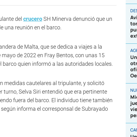
DE
Av
ulante del
crucero
SH Minerva denunció que un
to
e una reunión en el barco.
pu
ex
dera de Malta, que se dedica a viajes a la
AG
de mayo de 2022 en Fray Bentos, con unas 15
Un
ot
l barco quien informó a las autoridades locales.
of
Oe
 medidas cautelares al tripulante, y solicitó
NU
r turno, Selva Siri entendió que era pertinente
Mi
endo fuera del barco. El individuo tiene también
ju
s, según informa el corresponsal de Subrayado
vi
pe
CA
Un