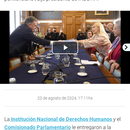
Play
Video
20 de agosto de 2024, 17:11hs
La
Institución Nacional de Derechos Humanos
y el
Comisionado Parlamentario
le entregaron a la