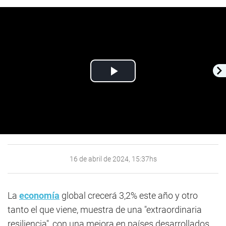
Play
Video
16 de abril de 2024, 15:37hs
La
economía
global crecerá 3,2% este año y otro
tanto el que viene, muestra de una "extraordinaria
resiliencia", con una mejora en países desarrollados