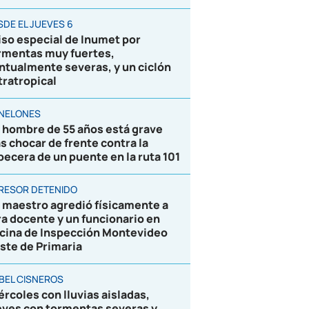
SDE EL JUEVES 6
iso especial de Inumet por
rmentas muy fuertes,
ntualmente severas, y un ciclón
tratropical
NELONES
 hombre de 55 años está grave
as chocar de frente contra la
becera de un puente en la ruta 101
RESOR DETENIDO
 maestro agredió físicamente a
ra docente y un funcionario en
icina de Inspección Montevideo
ste de Primaria
BEL CISNEROS
ércoles con lluvias aisladas,
eves con tormentas severas y