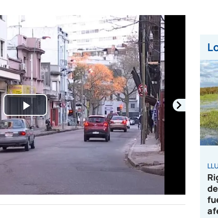
Lo
Play
Video
LL
Ri
de
fu
af