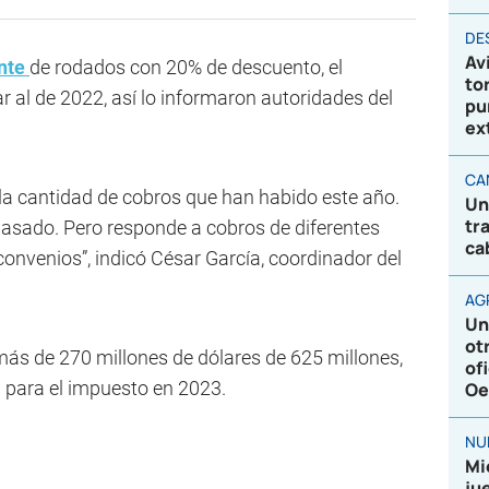
DE
Av
nte
de rodados con 20% de descuento, el
to
r al de 2022, así lo informaron autoridades del
pu
ex
CA
la cantidad de cobros que han habido este año.
Un
tr
asado. Pero responde a cobros de diferentes
ca
convenios”, indicó César García, coordinador del
AG
Un
ot
más de 270 millones de dólares de 625 millones,
of
a para el impuesto en 2023.
Oe
NU
Mi
ju