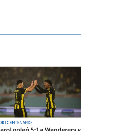
DIO CENTENARIO
arol goleó 5-1 a Wanderers y