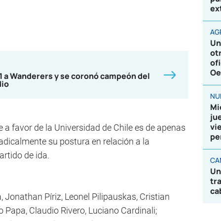
ex
AG
Un
ot
of
Oe
-1 a Wanderers y se coronó campeón del
dio
NU
Mi
ju
vi
re a favor de la Universidad de Chile es de apenas
pe
adicalmente su postura en relación a la
rtido de ida.
CA
Un
tr
ca
, Jonathan Píriz, Leonel Pilipauskas, Cristian
 Papa, Claudio Rivero, Luciano Cardinali;