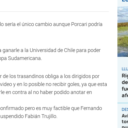
lo sería el único cambio aunque Porcari podría
a ganarle a la Universidad de Chile para poder
Copa Sudamericana.
LL
Ri
r de los trasandinos obliga a los dirigidos por
de
deo y en lo posible no recibir goles, ya que esta
fu
arle en contra al no haber podido anotar en
af
 confirmado pero es muy factible que Fernando
DE
Av
uspendido Fabián Trujillo.
to
pu