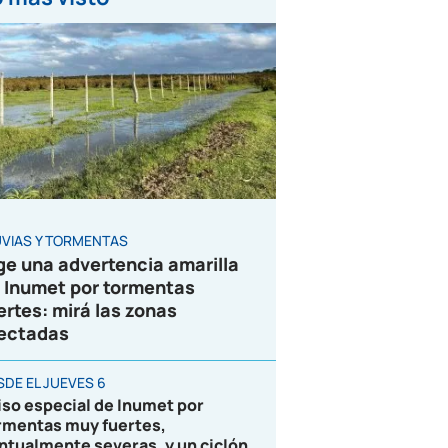
UVIAS Y TORMENTAS
ge una advertencia amarilla
 Inumet por tormentas
ertes: mirá las zonas
ectadas
SDE EL JUEVES 6
iso especial de Inumet por
rmentas muy fuertes,
ntualmente severas, y un ciclón