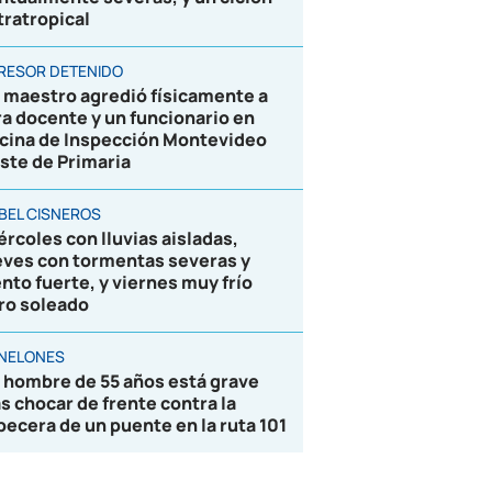
tratropical
RESOR DETENIDO
 maestro agredió físicamente a
ra docente y un funcionario en
icina de Inspección Montevideo
ste de Primaria
BEL CISNEROS
ércoles con lluvias aisladas,
eves con tormentas severas y
ento fuerte, y viernes muy frío
ro soleado
NELONES
 hombre de 55 años está grave
as chocar de frente contra la
becera de un puente en la ruta 101