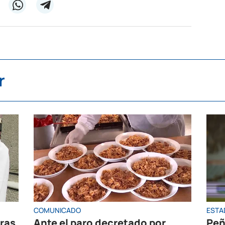
r
COMUNICADO
ESTA
oras
Ante el paro decretado por
Peñ