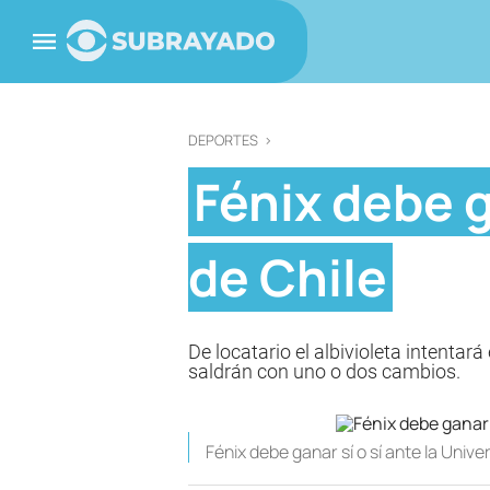
DEPORTES
>
Fénix debe g
de Chile
De locatario el albivioleta intentar
saldrán con uno o dos cambios.
Fénix debe ganar sí o sí ante la Unive