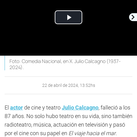
Play
Video
Foto: Comedia Nacional, en X. Julio Calcagno (1937-
2024).
22 de abril de 2024, 13:52hs
El
actor
de cine y teatro
Julio Calcagno
, falleció a los
87 años. No solo hubo teatro en su vida, sino también
radioteatro, música, actuación en televisión y pasó
por el cine con su papel en
El viaje hacia el mar
.