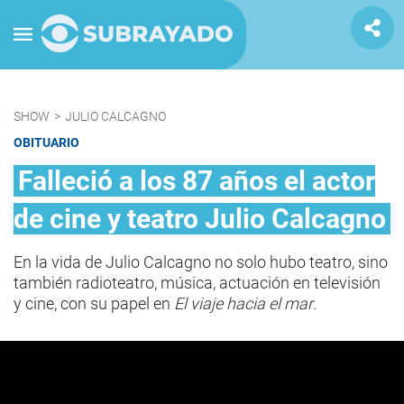
SHOW
>
JULIO CALCAGNO
OBITUARIO
Falleció a los 87 años el actor
de cine y teatro Julio Calcagno
En la vida de Julio Calcagno no solo hubo teatro, sino
también radioteatro, música, actuación en televisión
y cine, con su papel en
El viaje hacia el mar
.