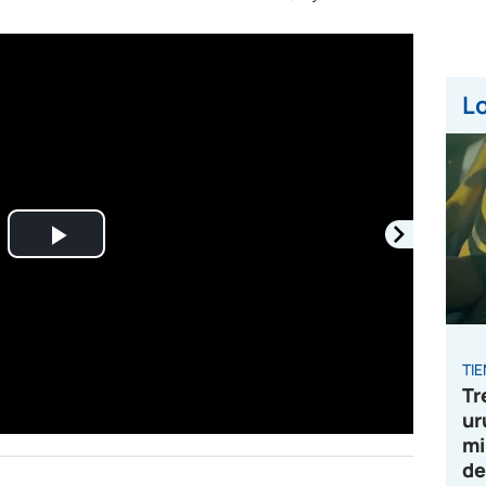
Lo
Play
Video
TI
Tr
ur
mi
de