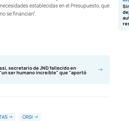
necesidades establecidas en el Presupuesto, que
Si
de
o se financian".
au
re
ssi, secretario de JND fallecido en
"un ser humano increíble" que "aportó
TAS
ORSI