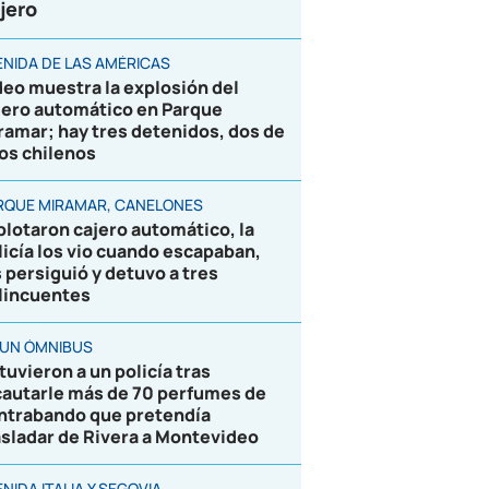
jero
ENIDA DE LAS AMÉRICAS
deo muestra la explosión del
jero automático en Parque
ramar; hay tres detenidos, dos de
los chilenos
RQUE MIRAMAR, CANELONES
plotaron cajero automático, la
licía los vio cuando escapaban,
s persiguió y detuvo a tres
lincuentes
 UN ÓMNIBUS
tuvieron a un policía tras
cautarle más de 70 perfumes de
ntrabando que pretendía
asladar de Rivera a Montevideo
NIDA ITALIA Y SEGOVIA