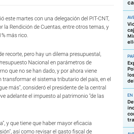
ca
AV
ió este martes con una delegación del PIT-CNT,
Vi
 la Rendición de Cuentas, entre otros temas, y
ca
 1% más rico.
Mi
el
e recorte, pero hay un dilema presupuestal,
PA
 Presupuesto Nacional en parámetros de
Ex
Po
erno que no se han dado, y por ahora viene
lo
ransformar el sistema tributario del país, en el
de
gue más", consideró el presidente de la central
EN
eve adelante el impuesto al patrimonio "de las
De
in
co
tr
a", y que tiene que haber mayor eficacia
sión", así como revisar el gasto fiscal de
AVE