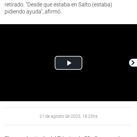
retirado. "Desde que estaba en Salto (estaba)
pidiendo ayuda", afirmó.
Play
Video
21 de agosto de 2025, 18:25hs