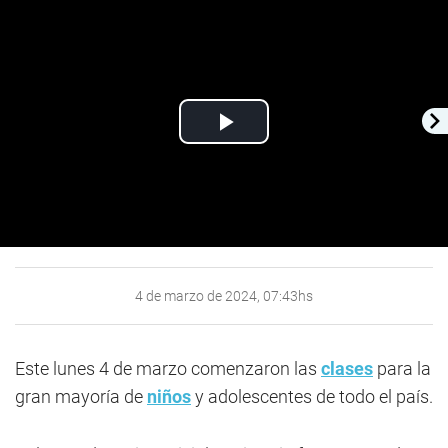
Play
Video
4 de marzo de 2024, 07:43hs
Este lunes 4 de marzo comenzaron las
clases
para la
gran mayoría de
niños
y adolescentes de todo el país.