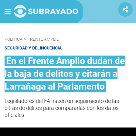
POLÍTICA
>
FRENTE AMPLIO
SEGURIDAD Y DELINCUENCIA
En el Frente Amplio dudan de
la baja de delitos y citarán a
Larrañaga al Parlamento
Legisladores del FA hacen un seguimiento de las
cifras de delitos para compararlas con los datos
oficiales.