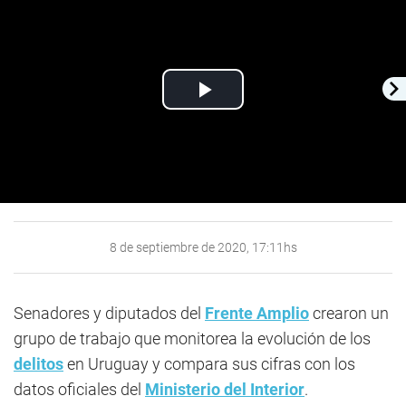
Play
Video
8 de septiembre de 2020, 17:11hs
Senadores y diputados del
Frente Amplio
crearon un
grupo de trabajo que monitorea la evolución de los
delitos
en Uruguay y compara sus cifras con los
datos oficiales del
Ministerio del Interior
.