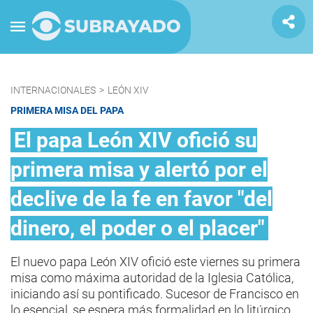
INTERNACIONALES
>
LEÓN XIV
PRIMERA MISA DEL PAPA
El papa León XIV ofició su
primera misa y alertó por el
declive de la fe en favor "del
dinero, el poder o el placer"
El nuevo papa León XIV ofició este viernes su primera
misa como máxima autoridad de la Iglesia Católica,
iniciando así su pontificado. Sucesor de Francisco en
lo esencial, se espera más formalidad en lo litúrgico.